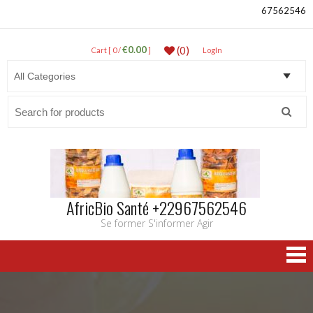
67562546
€0.00
(0)
Cart [ 0 /
]
LogIn
Search
for:
AfricBio Santé +22967562546
Se former S'informer Agir