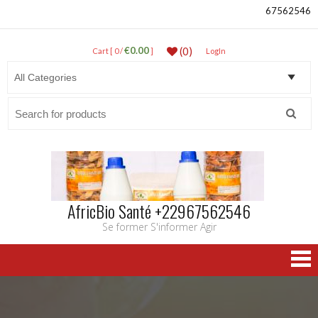
67562546
€0.00
(0)
Cart [ 0 /
]
LogIn
Search
for:
AfricBio Santé +22967562546
Se former S'informer Agir