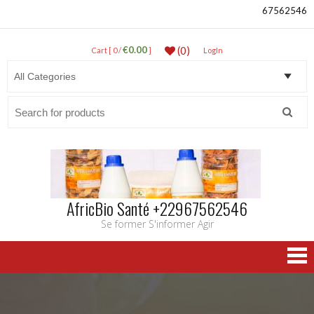
67562546
€0.00
(0)
Cart [ 0 /
]
LogIn
Search
for:
AfricBio Santé +22967562546
Se former S'informer Agir