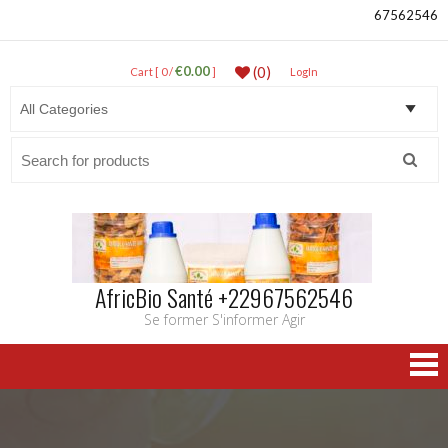
67562546
€0.00
(0)
Cart [ 0 /
]
LogIn
Search
for:
AfricBio Santé +22967562546
Se former S'informer Agir