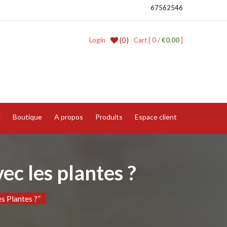
67562546
(0)
LogIn
Cart [ 0 /
€0.00
]
g
Boutique
A propos
Produits
Espace client
ec les plantes ?
s Plantes ?”