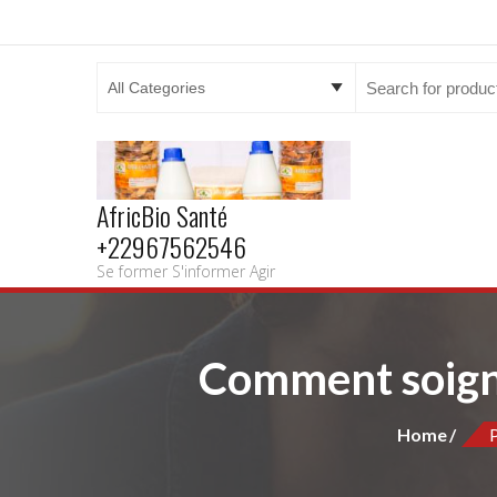
Search
for:
AfricBio Santé
+22967562546
Se former S'informer Agir
Comment soigner
Home
P