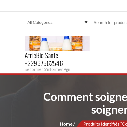
Search
for:
AfricBio Santé
+22967562546
Se former S'informer Agir
Comment soigner
soigner
Home
Produits Identifiés “