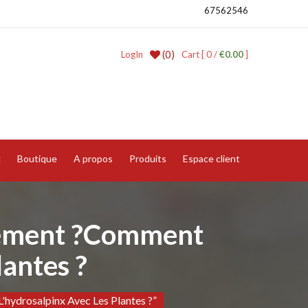
67562546
(0)
LogIn
Cart [ 0 /
€0.00
]
g
Boutique
A propos
Produits
Espace client
llement ?Comment
lantes ?
'hydrosalpinx Avec Les Plantes ?”