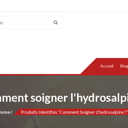
Accueil
Blo
ent soigner l'hydrosalp
Home
Produits Identifiés “Comment Soigner L'hydrosalpinx ?