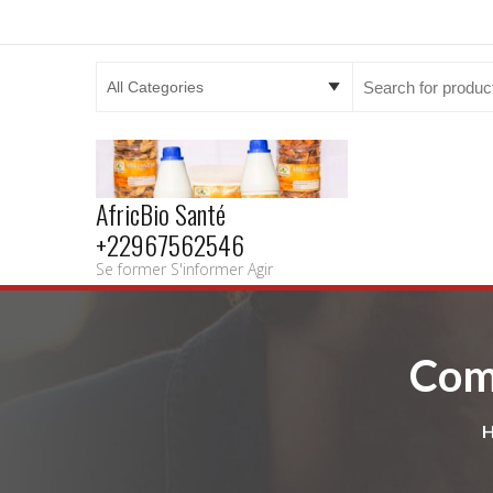
Search
for:
AfricBio Santé
+22967562546
Se former S'informer Agir
Comm