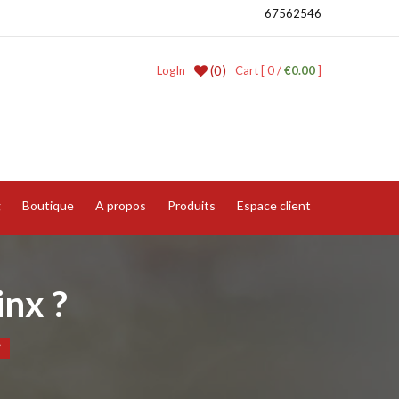
67562546
(0)
LogIn
Cart [ 0 /
€0.00
]
g
Boutique
A propos
Produits
Espace client
inx ?
”