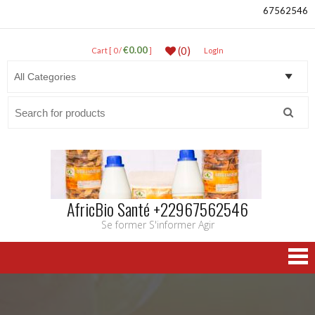
67562546
€0.00
(0)
Cart [ 0 /
]
LogIn
Search
for:
AfricBio Santé +22967562546
Se former S'informer Agir