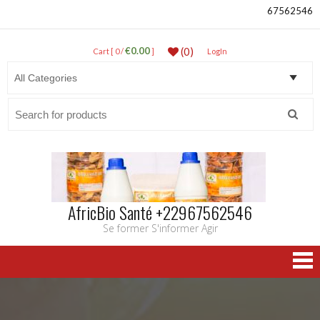
67562546
€0.00
(0)
Cart [ 0 /
]
LogIn
Search
for:
AfricBio Santé +22967562546
Se former S'informer Agir