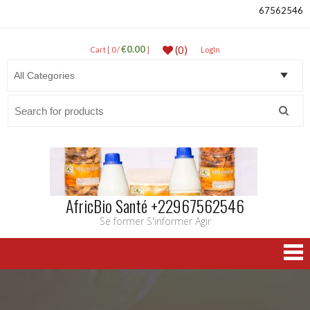
67562546
€0.00
(0)
Cart [ 0 /
]
LogIn
Search
for:
AfricBio Santé +22967562546
Se former S'informer Agir