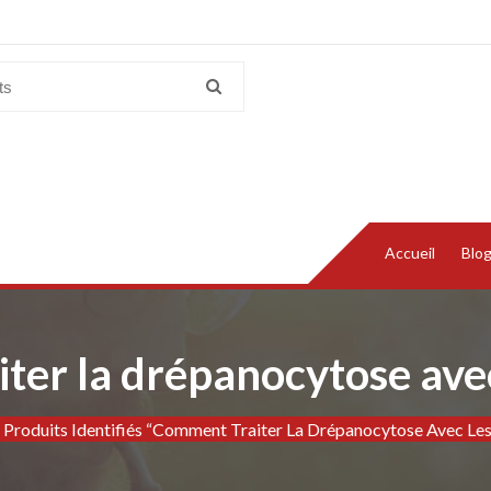
Accueil
Blo
er la drépanocytose avec
Produits Identifiés “Comment Traiter La Drépanocytose Avec Les 