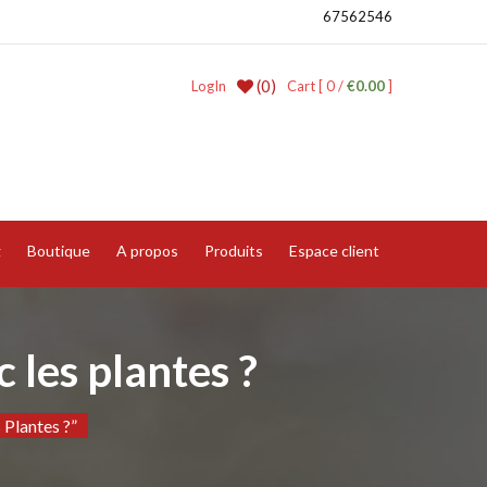
67562546
(0)
LogIn
Cart [ 0 /
€0.00
]
g
Boutique
A propos
Produits
Espace client
 les plantes ?
Plantes ?”