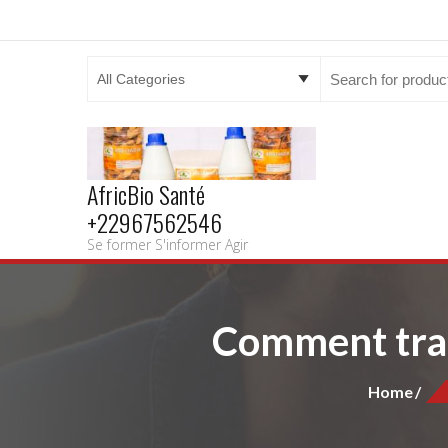
Search
for:
AfricBio Santé
+22967562546
Se former S'informer Agir
Comment trait
Home