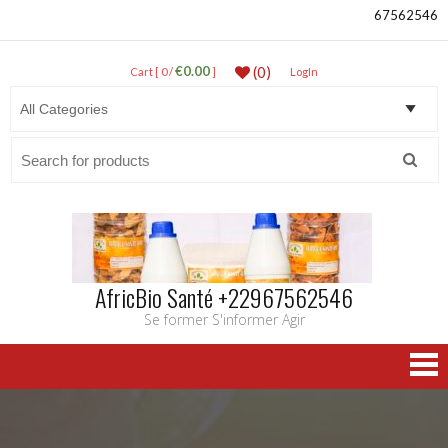
67562546
€0.00
(0)
Cart [ 0 /
]
LogIn
Search
for:
AfricBio Santé +22967562546
Se former S'informer Agir