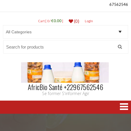
67562546
€0.00
(0)
Cart [ 0 /
]
LogIn
Search
for:
AfricBio Santé +22967562546
Se former S'informer Agir