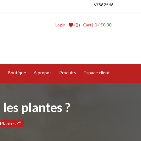
67562546
(0)
LogIn
Cart [ 0 /
€0.00
]
g
Boutique
A propos
Produits
Espace client
les plantes ?
Plantes ?”