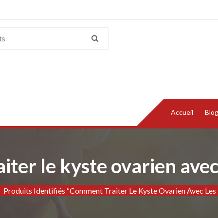
Accueil
Blo
ter le kyste ovarien avec 
Produits Identifiés “Comment Traiter Le Kyste Ovarien Avec Les 