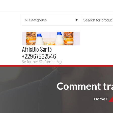
Search
for:
AfricBio Santé
+22967562546
Se former S'informer Agir
Comment trai
Home