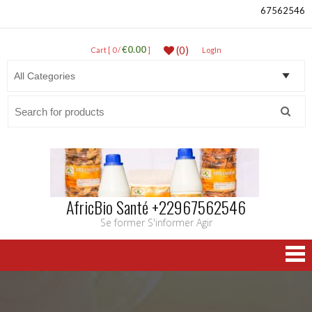
67562546
€0.00
(0)
Cart [ 0 /
]
LogIn
Search
for:
AfricBio Santé +22967562546
Se former S'informer Agir