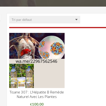
Tisane 307 : L’Hépatite B Remède
CLIQUEZ POUR VOIR
Naturel Avec Les Plantes
ADD WISHLIST
100.00
€