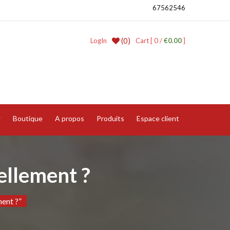
67562546
(0)
LogIn
Cart [ 0 /
€0.00
]
g
Boutique
A propos
Produits
Espace client
ellement ?
ent ?”