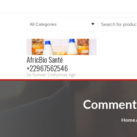
Search
for:
AfricBio Santé
+22967562546
Se former S'informer Agir
Comment t
Home