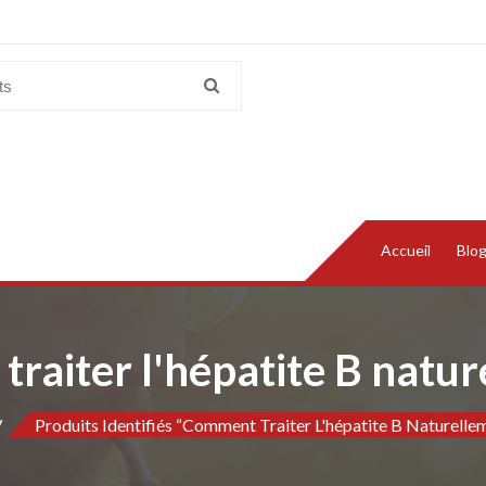
Accueil
Blo
raiter l'hépatite B natur
Produits Identifiés “Comment Traiter L'hépatite B Naturellem