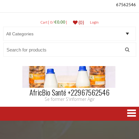
67562546
€0.00
(0)
Cart [ 0 /
]
LogIn
Search
for:
AfricBio Santé +22967562546
Se former S'informer Agir