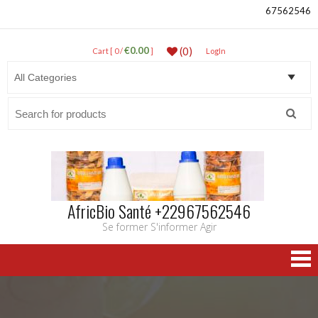
67562546
€0.00
(0)
Cart [ 0 /
]
LogIn
Search
for:
AfricBio Santé +22967562546
Se former S'informer Agir