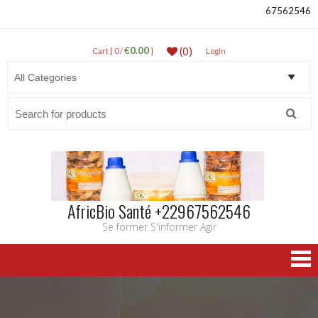
67562546
€0.00
(0)
Cart [ 0 /
]
LogIn
Search
for:
AfricBio Santé +22967562546
Se former S'informer Agir