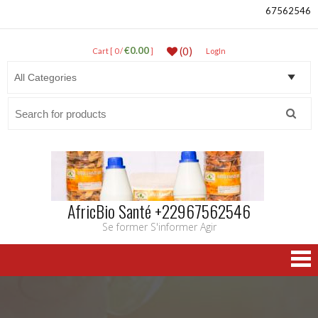
67562546
€0.00
(0)
Cart [ 0 /
]
LogIn
Search
for:
AfricBio Santé +22967562546
Se former S'informer Agir