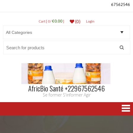
67562546
€0.00
(0)
Cart [ 0 /
]
LogIn
Search
for:
AfricBio Santé +22967562546
Se former S'informer Agir