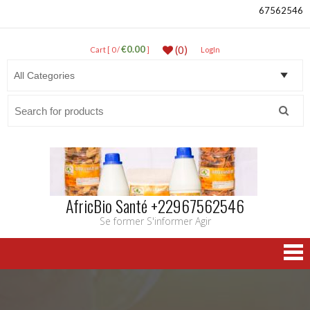
67562546
€0.00
(0)
Cart [ 0 /
]
LogIn
Search
for:
AfricBio Santé +22967562546
Se former S'informer Agir