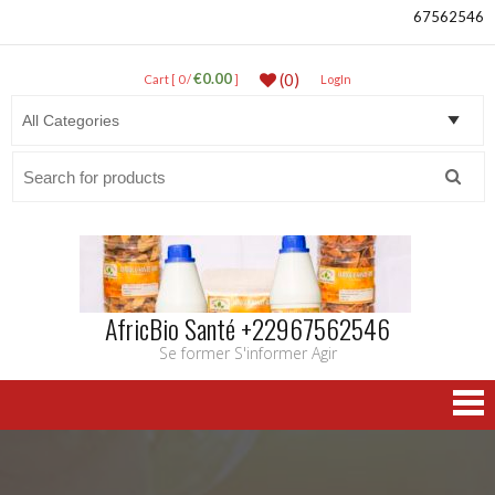
67562546
€0.00
(0)
Cart [ 0 /
]
LogIn
Search
for:
AfricBio Santé +22967562546
Se former S'informer Agir