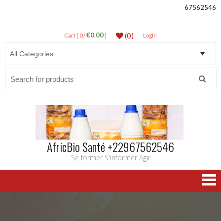
67562546
€0.00
(0)
Cart [ 0 /
]
LogIn
Search
for:
AfricBio Santé +22967562546
Se former S'informer Agir