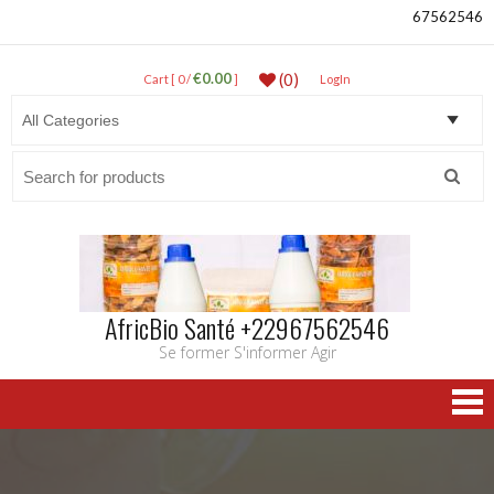
67562546
€0.00
(0)
Cart [ 0 /
]
LogIn
Search
for:
AfricBio Santé +22967562546
Se former S'informer Agir