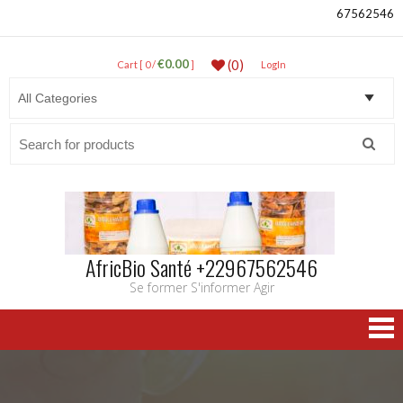
67562546
€0.00
(0)
Cart [ 0 /
]
LogIn
Search
for:
AfricBio Santé +22967562546
Se former S'informer Agir