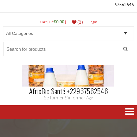
67562546
€0.00
(0)
Cart [ 0 /
]
LogIn
Search
for:
AfricBio Santé +22967562546
Se former S'informer Agir