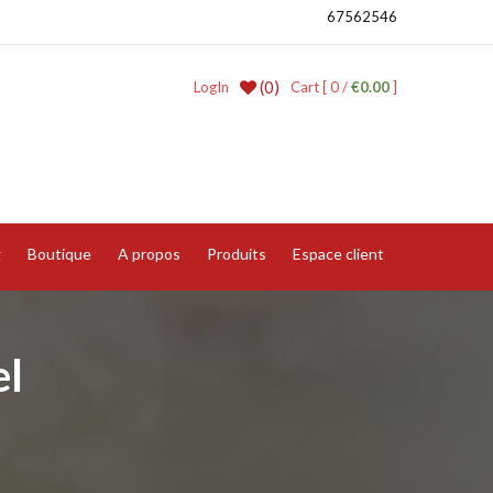
67562546
(0)
LogIn
Cart [ 0 /
€0.00
]
g
Boutique
A propos
Produits
Espace client
el