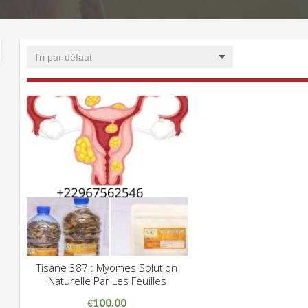
Tisane 387 : Myomes Solution
CLIQUEZ POUR VOIR
Naturelle Par Les Feuilles
ADD WISHLIST
100.00
€