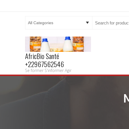
Search
for:
AfricBio Santé
+22967562546
Se former S'informer Agir
M