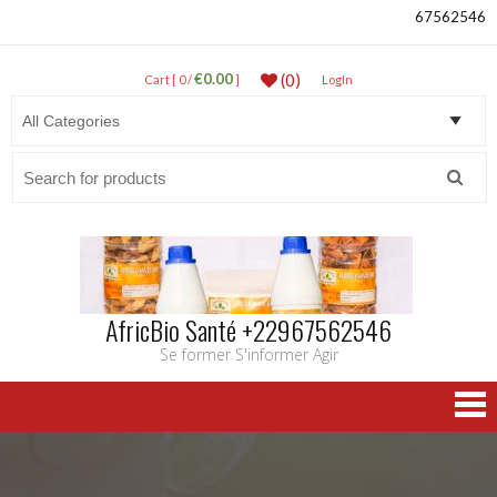
67562546
€0.00
(0)
Cart [ 0 /
]
LogIn
Search
for:
AfricBio Santé +22967562546
Se former S'informer Agir