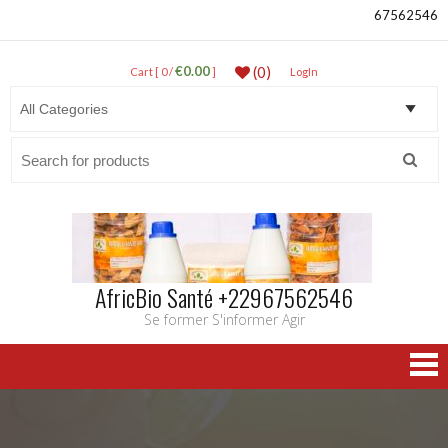
67562546
€0.00
(0)
Cart [ 0 /
]
LogIn
Search
for:
AfricBio Santé +22967562546
Se former S'informer Agir