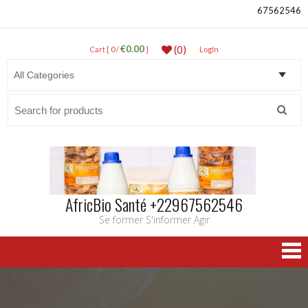
67562546
€0.00
(0)
Cart [ 0 /
]
LogIn
Search
for:
AfricBio Santé +22967562546
Se former S'informer Agir