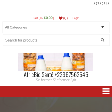
67562546
€0.00
(0)
Cart [ 0 /
]
LogIn
Search
for:
AfricBio Santé +22967562546
Se former S'informer Agir