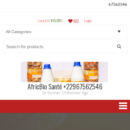
67562546
€0.00
(0)
Cart [ 0 /
]
LogIn
Search
for:
AfricBio Santé +22967562546
Se former S'informer Agir