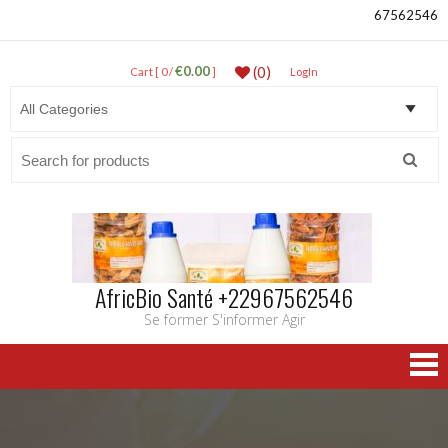
67562546
€0.00
(0)
Cart [ 0 /
]
LogIn
Search
for:
AfricBio Santé +22967562546
Se former S'informer Agir