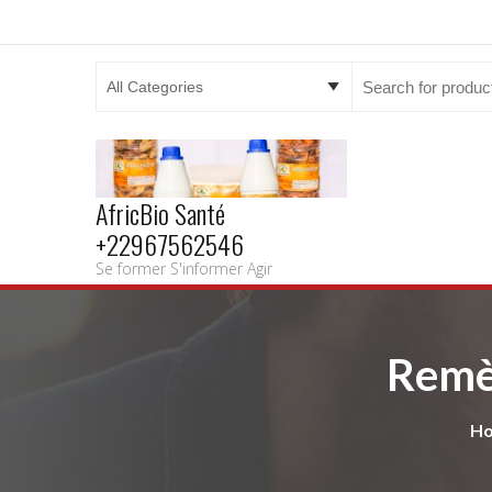
Search
for:
AfricBio Santé
+22967562546
Se former S'informer Agir
Remèd
H