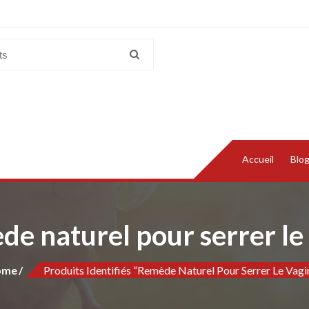
Accueil
Blo
e naturel pour serrer le
ome
Produits Identifiés “Remède Naturel Pour Serrer Le Vagi