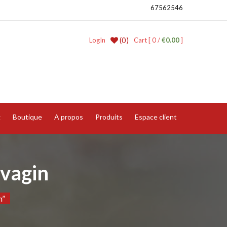
67562546
(0)
LogIn
Cart [ 0 /
€0.00
]
g
Boutique
A propos
Produits
Espace client
 vagin
n”