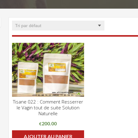
Tisane 022 : Comment Resserrer
CLIQUEZ POUR VOIR
le Vagin tout de suite Solution
ADD WISHLIST
Naturelle
200.00
€
AJOUTER AU PANIER