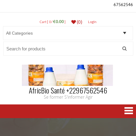
67562546
€0.00
(0)
Cart [ 0 /
]
LogIn
Search
for:
AfricBio Santé +22967562546
Se former S'informer Agir