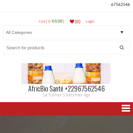
67562546
€0.00
(0)
Cart [ 0 /
]
LogIn
Search
for:
AfricBio Santé +22967562546
Se former S'informer Agir