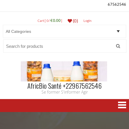
67562546
€0.00
(0)
Cart [ 0 /
]
LogIn
Search
for:
AfricBio Santé +22967562546
Se former S'informer Agir