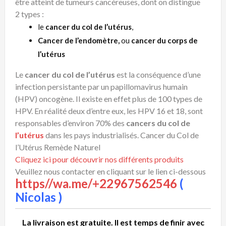
être atteint de tumeurs cancéreuses, dont on distingue
2 types :
le
cancer du col de l’utérus
,
Cancer de l’endomètre,
ou
cancer du corps de
l’utérus
Le
cancer du col de l’utérus
est la conséquence d’une
infection persistante par un papillomavirus humain
(HPV) oncogène. Il existe en effet plus de 100 types de
HPV. En réalité deux d’entre eux, les HPV 16 et 18, sont
responsables d’environ 70% des
cancers du col de
l’utérus
dans les pays industrialisés. Cancer du Col de
l’Utérus Remède Naturel
Cliquez ici pour découvrir nos différents produits
Veuillez nous contacter en cliquant sur le lien ci-dessous
https//wa.me/+22967562546
(
Nicolas )
La livr
aison est gratuite. Il est temps de finir avec