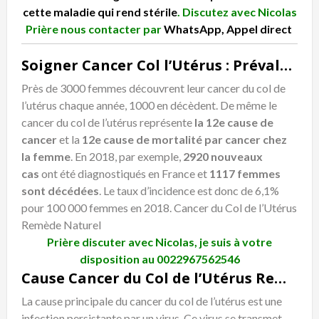
cette maladie qui rend stérile
. Discutez avec Nicolas
Prière nous contacter par
WhatsApp
,
Appel direct
Soigner Cancer Col l’Utérus : Prévalence du cancer du col de l’utérus
Près de 3000 femmes découvrent leur cancer du col de
l’utérus chaque année, 1000 en décèdent. De même le
cancer du col de l’utérus représente
la 12e cause de
cancer
et la
12e cause de mortalité par cancer chez
la femme
. En 2018, par exemple,
2920 nouveaux
cas
ont été diagnostiqués
en France et
1117 femmes
sont décédées
. Le taux d’incidence est donc de 6,1%
pour 100 000 femmes en 2018. Cancer du Col de l’Utérus
Remède Naturel
Prière discuter avec Nicolas, je suis à votre
disposition au
0022967562546
Cause Cancer du Col de l’Utérus Remède Naturel
La cause principale du cancer du col de l’utérus est une
infection persistante par un virus. Ce virus se transmet