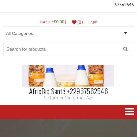
67562546
€0.00
(0)
Cart [ 0 /
]
LogIn
Search
for:
AfricBio Santé +22967562546
Se former S'informer Agir