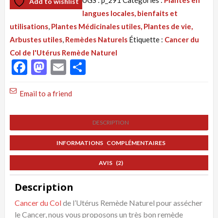
Add to wishlist
Tisane
langues locales, bienfaits et
291
utilisations
,
Plantes Médicinales utiles, Plantes de vie,
:
Arbustes utiles
,
Remèdes Naturels
Étiquette :
Cancer du
Cancer
Col de l'Utérus Remède Naturel
du
Facebook
Mastodon
Email
Partager
Col
de
Email to a friend
l'Utérus,
Remède
DESCRIPTION
Naturel
par
INFORMATIONS COMPLÉMENTAIRES
les
Plantes
AVIS (2)
Description
Cancer du Col
de l’Utérus Remède Naturel pour assécher
le Cancer, nous vous proposons un très bon remède