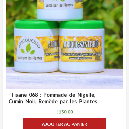
Tisane 068 : Pommade de Nigelle,
ADD WISHLIST
CLIQUEZ POUR VOIR
Cumin Noir, Remède par les Plantes
150.00
€
AJOUTER AU PANIER