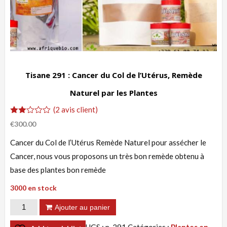
Tisane 291 : Cancer du Col de l’Utérus, Remède
Naturel par les Plantes
(
2
avis client)
Noté
2
€
300.00
2.00
sur
Cancer du Col de l’Utérus Remède Naturel pour assécher le
5
basé
Cancer, nous vous proposons un très bon remède obtenu à
sur
notations
base des plantes bon remède
client
3000 en stock
quantité
Ajouter au panier
de
UGS :
p_291
Catégories :
Plantes en