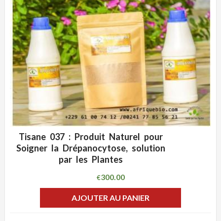
Tisane 037 : Produit Naturel pour
ADD WISHLIST
CLIQUEZ POUR VOIR
Soigner la Drépanocytose, solution
par les Plantes
300.00
€
AJOUTER AU PANIER