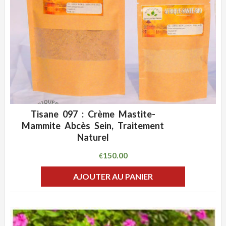
Tisane 097 : Crème Mastite-
ADD WISHLIST
CLIQUEZ POUR VOIR
Mammite Abcès Sein, Traitement
Naturel
150.00
€
AJOUTER AU PANIER