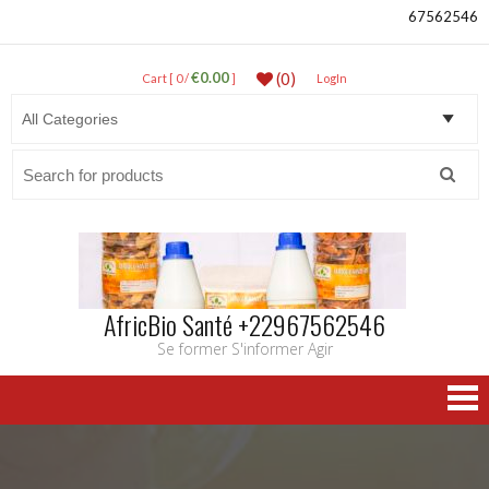
67562546
€0.00
(0)
Cart [ 0 /
]
LogIn
Search
for:
AfricBio Santé +22967562546
Se former S'informer Agir