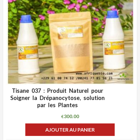
Tisane 037 : Produit Naturel pour
ADD WISHLIST
CLIQUEZ POUR VOIR
Soigner la Drépanocytose, solution
par les Plantes
300.00
€
AJOUTER AU PANIER