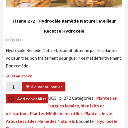
Tisane 272 : Hydrocèle Remède Naturel, Meilleur
Recette Hydrocèle
€
300.00
Hydrocèle Remède Naturel, produit obtenue par les plantes,
voici un très bon traitement pour guérir ce mal définitivement,
Bon remède
5000 en stock
quantité
Ajouter au panier
de
UGS :
p_272
Catégories :
Plantes en
Add to wishlist
Tisane
langues locales, bienfaits et
272
utilisations
,
Plantes Médicinales utiles, Plantes de vie,
:
Arbustes utiles
,
Remèdes Naturels
Étiquette :
Hydrocèle
Hydrocèle