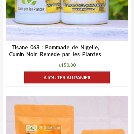
Tisane 068 : Pommade de Nigelle,
ADD WISHLIST
CLIQUEZ POUR VOIR
Cumin Noir, Remède par les Plantes
150.00
€
AJOUTER AU PANIER