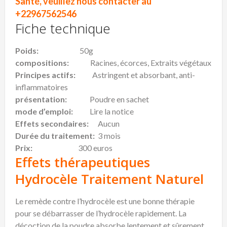
Santé, veuillez nous contacter au
+22967562546
Fiche technique
Poids:
50g
compositions:
Racines, écorces, Extraits végétaux
Principes actifs:
Astringent et absorbant, anti-
inflammatoires
présentation:
Poudre en sachet
mode d’emploi:
Lire la notice
Effets secondaires:
Aucun
Durée du traitement:
3 mois
Prix:
300 euros
Effets
thérapeutiques
Hydrocèle Traitement Naturel
Le remède contre l’hydrocèle est une bonne thérapie
pour se débarrasser de l’hydrocèle rapidement. La
décoction de la poudre absorbe lentement et sûrement