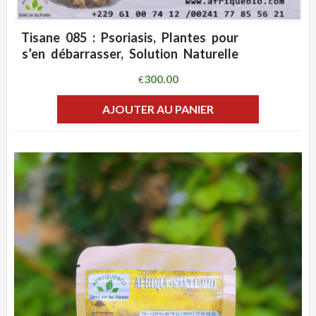
Tisane 085 : Psoriasis, Plantes pour
ADD WISHLIST
CLIQUEZ POUR VOIR
s’en débarrasser, Solution Naturelle
300.00
€
AJOUTER AU PANIER