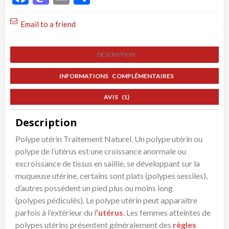
pour
éliminer
Email to a friend
un
Polype
DESCRIPTION
utérin,
Traitement
INFORMATIONS COMPLÉMENTAIRES
Naturel
AVIS (1)
Description
Polype utérin Traitement Naturel. Un polype utérin ou
polype de l’utérus est une croissance anormale ou
excroissance de tissus en saillie, se développant sur la
muqueuse utérine, certains sont plats (polypes sessiles),
d’autres possèdent un pied plus ou moins long
(polypes pédiculés). Le polype utérin peut apparaitre
parfois à l’extérieur du l
’utérus
. Les femmes atteintes de
polypes utérins présentent généralement des
règles