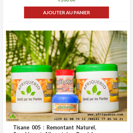
€
AJOUTER AU PANIER
Tisane 005 : Remontant Naturel,
ADD WISHLIST
CLIQUEZ POUR VOIR