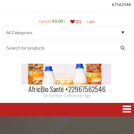
67562546
€0.00
(0)
Cart [ 0 /
]
LogIn
Search
for:
AfricBio Santé +22967562546
Se former S'informer Agir