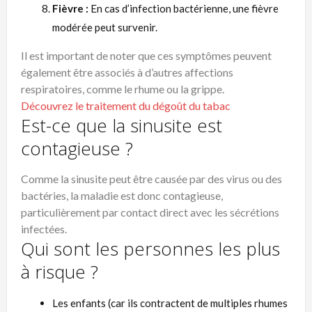
Fièvre :
En cas d’infection bactérienne, une fièvre
modérée peut survenir.
Il est important de noter que ces symptômes peuvent
également être associés à d’autres affections
respiratoires, comme le rhume ou la grippe.
Découvrez le traitement du dégoût du tabac
Est-ce que la sinusite est
contagieuse ?
Comme la sinusite peut être causée par des virus ou des
bactéries, la maladie est donc contagieuse,
particulièrement par contact direct avec les sécrétions
infectées.
Qui sont les personnes les plus
à risque ?
Les enfants (car ils contractent de multiples rhumes