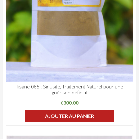
Tisane 065 : Sinusite, Traitement Naturel pour une
guérison définitif
ADD WISHLIST
CLIQUEZ POUR VOIR
300.00
€
AJOUTER AU PANIER