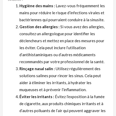
Hygiène des mains :
Lavez-vous fréquemment les
mains pour réduire le risque d’infections virales et
bactériennes qui pourraient conduire à la sinusite.
Gestion des allergies :
Si vous avez des allergies,
consultez un allergologue pour identifier les
déclencheurs et mettez en place des mesures pour
les éviter. Cela peut inclure l’utilisation
d’antihistaminiques ou d’autres médicaments
recommandés par votre professionnel de la santé.
Rinçage nasal salin :
Utilisez régulièrement des
solutions salines pour rincer les sinus. Cela peut
aider à éliminer les irritants, à hydrater les
muqueuses et à prévenir l’inflammation.
Éviter les irritants :
Évitez l’exposition à la fumée
de cigarette, aux produits chimiques irritants et à
d’autres polluants de l’air qui peuvent aggraver les