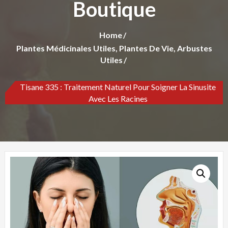
Boutique
Home
Plantes Médicinales Utiles, Plantes De Vie, Arbustes
Utiles
Tisane 335 : Traitement Naturel Pour Soigner La Sinusite
Avec Les Racines