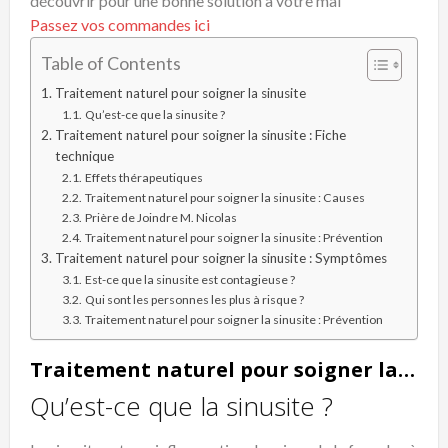
découvrir pour une bonne solution à votre mal
Passez vos commandes ici
Table of Contents
Traitement naturel pour soigner la sinusite
Qu’est-ce que la sinusite ?
Traitement naturel pour soigner la sinusite : Fiche
technique
Effets thérapeutiques
Traitement naturel pour soigner la sinusite : Causes
Prière de Joindre M. Nicolas
Traitement naturel pour soigner la sinusite : Prévention
Traitement naturel pour soigner la sinusite : Symptômes
Est-ce que la sinusite est contagieuse ?
Qui sont les personnes les plus à risque ?
Traitement naturel pour soigner la sinusite : Prévention
Traitement naturel pour soigner la sinusite
Qu’est-ce que la sinusite ?