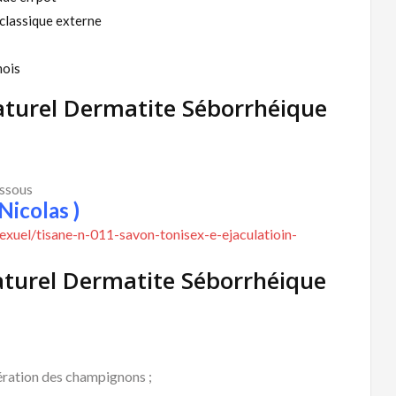
classique externe
mois
aturel Dermatite Séborrhéique
essous
Nicolas )
xuel/tisane-n-011-savon-tonisex-e-ejaculatioin-
turel Dermatite Séborrhéique
fération des champignons ;