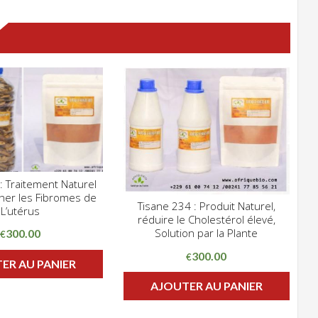
: Traitement Naturel
CLIQUEZ POUR VOIR
her les Fibromes de
HLIST
Tisane 234 : Produit Naturel,
CLIQUEZ POUR VOIR
L’utérus
réduire le Cholestérol élevé,
ADD WISHLIST
Solution par la Plante
300.00
€
300.00
€
ER AU PANIER
AJOUTER AU PANIER