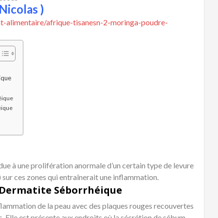
Nicolas )
-alimentaire/afrique-tisanesn-2-moringa-poudre-
ique
éique
éique
 due à une prolifération anormale d’un certain type de levure
ur ces zones qui entraînerait une inflammation.
Dermatite Séborrhéique
nflammation de la peau avec des plaques rouges recouvertes
. Elle est présente aux endroits où la sécrétion de sébum