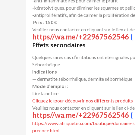
-anti-inflammatoires pour calmer le prurit
-kératolytiques, pour éliminer les squames et pellic
-antiprolifératifs, afin de calmer la prolifération de
Prix : 150 €
Veuillez nous contacter en cliquant sur le lien ci-d
https//wa.me/+22967562546
( 
Effets secondaires
Quelques rares cas d’irritations ont été signalés 
Séborrhéique
Indications
— dermatite séborrhéique, dermite séborrhéique
Mode d’emploi :
Lire la notice
Cliquez ici pour découvrir nos différents produits
Veuillez nous contacter en cliquant sur le lien ci-d
https//wa.me/+22967562546
( 
https://www.afriquebio.com/boutique/domaine-se
precoce.html