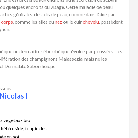
s ou quelques endroits du visage. Cette maladie de peau
rties génitales, des plis de peau, comme dans l’aine par
 corps
, comme les ailes du
nez
ou le cuir
chevelu
, possèdent
gnon.
ique ou dermatite séborrhéique, évolue par poussées. Les
lifération des champignons Malassezia, mais ne les
el Dermatite Séborrhéique
essous
Nicolas )
ts végétaux bio
 hétéroside, fongicides
de en pot