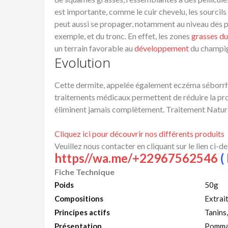
est importante, comme le cuir chevelu, les sourcil
peut aussi se propager, notamment au niveau des pa
exemple, et du tronc. En effet, les zones
grasses du
un terrain favorable au
développement
du champi
Evolution
Cette dermite, appelée également eczéma séborrhé
traitements médicaux permettent de réduire la pro
éliminent jamais complètement. Traitement Natur
Cliquez ici pour découvrir nos différents produits
Veuillez nous contacter en cliquant sur le lien ci-d
https//wa.me/+22967562546
( 
Fiche Technique
Poids
50g
Compositions
Extrai
Principes actifs
Tanins,
Présentation
Pomma