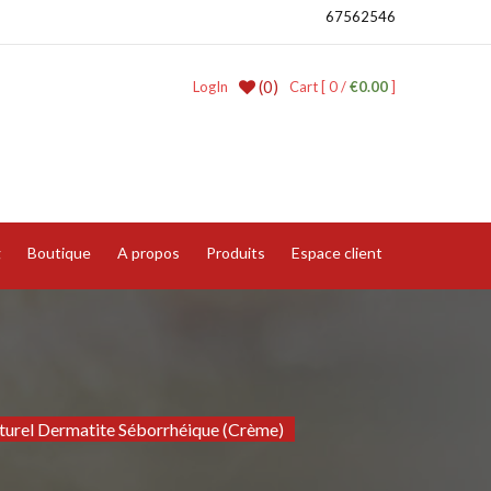
67562546
(0)
LogIn
Cart [ 0 /
€0.00
]
g
Boutique
A propos
Produits
Espace client
turel Dermatite Séborrhéique (Crème)