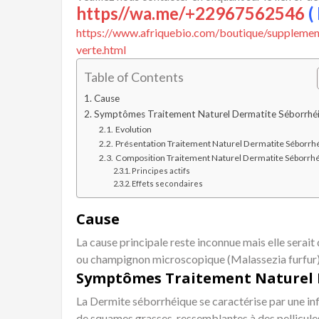
https//wa.me/+22967562546
( 
https://www.afriquebio.com/boutique/supplement
verte.html
Table of Contents
Cause
Symptômes Traitement Naturel Dermatite Séborrhé
Evolution
Présentation Traitement Naturel Dermatite Séborrh
Composition Traitement Naturel Dermatite Séborrh
Principes actifs
Effets secondaires
Cause
La cause principale reste inconnue mais elle serait
ou champignon microscopique (Malassezia furfur) s
Symptômes Traitement Naturel 
La Dermite séborrhéique se caractérise par une i
de squames grasses, ressemblantes à des pellicules