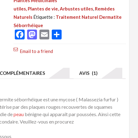
Plantes Médicinales
252
utiles, Plantes de vie, Arbustes utiles
,
Remèdes
:
Naturels
Étiquette :
Traitement Naturel Dermatite
Traitement
Séborrhéique
Naturel
Facebook
Mastodon
Email
Partager
Dermatite
Séborrhéique
Email to a friend
(Crème)
COMPLÉMENTAIRES
AVIS (1)
rmite séborrhéique est une mycose ( Malassezia furfur )
ctérise par des plaques rouges recouvertes de squames
adie de
peau
bénigne qui apparaît par poussées. Ainsi cette
econdaire. Veuillez-vous en procurez
essous