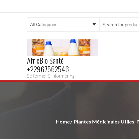
Search
for:
AfricBio Santé
+22967562546
Se former S'informer Agir
Home
Plantes Médicinales Utiles, 