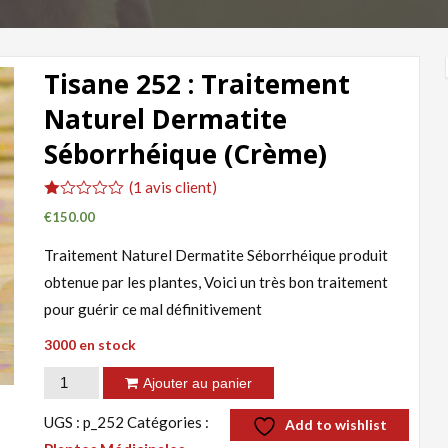
Tisane 252 : Traitement
Naturel Dermatite
Séborrhéique (Crème)
(
1
avis client)
Noté
1
€
150.00
1.00
sur
Traitement Naturel Dermatite Séborrhéique produit
5
basé
obtenue par les plantes, Voici un très bon traitement
sur
notation
pour guérir ce mal définitivement
client
3000 en stock
quantité
Ajouter au panier
de
UGS :
p_252
Catégories :
Add to wishlist
Tisane