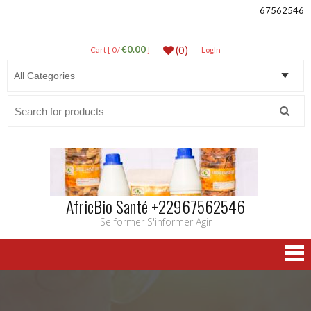
67562546
€0.00
(0)
Cart [ 0 /
]
LogIn
Search
for:
AfricBio Santé +22967562546
Se former S'informer Agir