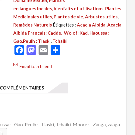
Domaine Sexuel
,
Plantes
Acacia
en langues locales, bienfaits et utilisations
,
Plantes
Albida,
Médicinales utiles, Plantes de vie, Arbustes utiles
,
Cadde,
Remèdes Naturels
Étiquettes :
Acacia Albida
,
Acacia
Kad,
Albida Francais: Cadde. Wolof: Kad. Haoussa :
Gao,
Gao.Peulh : Tiaski
,
Tchaiki
Tiaski,
Facebook
Mastodon
Email
Partager
Tchaiki,
Zanga,
Email to a friend
Zaaga
COMPLÉMENTAIRES
ussa : Gao. Peulh : Tiaski, Tchaiki. Moore : Zanga, zaaga