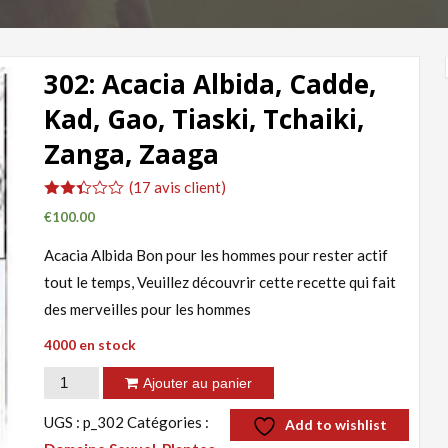
302: Acacia Albida, Cadde,
Kad, Gao, Tiaski, Tchaiki,
Zanga, Zaaga
(
17
avis client)
Noté
17
€
100.00
2.35
sur
Acacia Albida Bon pour les hommes pour rester actif
5
basé
tout le temps, Veuillez découvrir cette recette qui fait
sur
notations
des merveilles pour les hommes
client
4000 en stock
quantité
Ajouter au panier
de
UGS :
p_302
Catégories :
Add to wishlist
302: