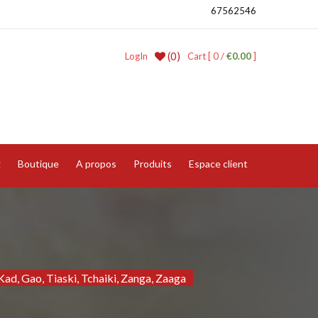
67562546
(0)
LogIn
Cart [ 0 /
€0.00
]
g
Boutique
A propos
Produits
Espace client
Kad, Gao, Tiaski, Tchaiki, Zanga, Zaaga