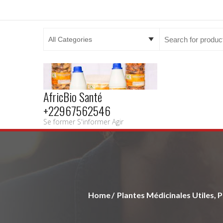
Search
for:
AfricBio Santé
+22967562546
Se former S'informer Agir
Home
Plantes Médicinales Utiles, P