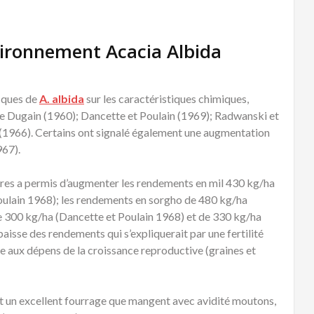
nvironnement Acacia Albida
iques de
A. albida
sur les caractéristiques chimiques,
le Dugain (1960); Dancette et Poulain (1969); Radwanski et
 (1966). Certains ont signalé également une augmentation
967).
ures a permis d’augmenter les rendements en mil 430 kg/ha
Poulain 1968); les rendements en sorgho de 480 kg/ha
de 300 kg/ha (Dancette et Poulain 1968) et de 330 kg/ha
isse des rendements qui s’expliquerait par une fertilité
ve aux dépens de la croissance reproductive (graines et
ont un excellent fourrage que mangent avec avidité moutons,