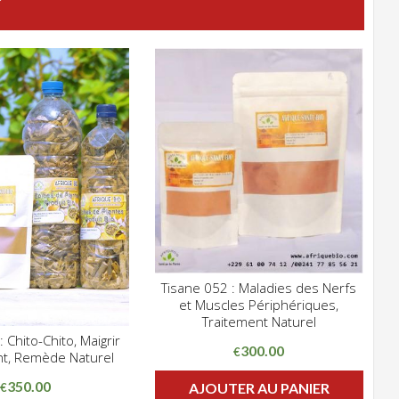
Tisane 052 : Maladies des Nerfs
CLIQUEZ POUR VOIR
et Muscles Périphériques,
ADD WISHLIST
Traitement Naturel
 Chito-Chito, Maigrir
CLIQUEZ POUR VOIR
300.00
€
t, Remède Naturel
HLIST
350.00
AJOUTER AU PANIER
€