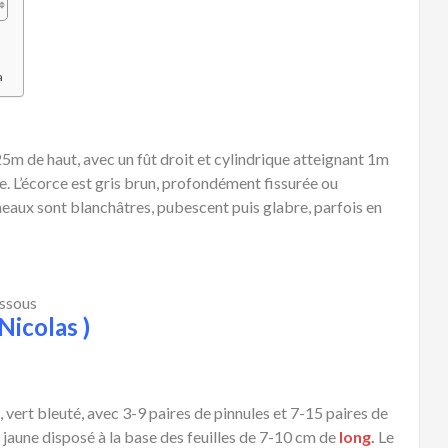
a
5m de haut, avec un fût droit et cylindrique atteignant 1m
e. L’écorce est gris brun, profondément fissurée ou
ameaux sont blanchâtres, pubescent puis glabre, parfois en
essous
Nicolas )
, vert bleuté, avec 3-9 paires de pinnules et 7-15 paires de
à jaune disposé à la base des feuilles de 7-10 cm de
long
.
Le