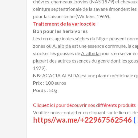
chèvres, chameaux, bovins (NAS 1979) et chevaux 
ceinture septentrionale de la savane émondent les 
pour la saison sèche (Wickens 1969).
Traitement de la varicocèle
Bon pour les herbivores
Les terres agricoles sèches du Niger peuvent nor
zones où
A. albida
est une essence commune, la cap
stocker les gousses de
A. albida
pour s’en servir e
plupart des autres essences du genre dont les gou
1979).
NB:
ACACIA ALBIDA est une plante médicinale qui p
Prix :
100 euros
Poids :
50g
Cliquez ici pour découvrir nos différents produits
Veuillez nous contacter en cliquant sur le lien ci-d
https//wa.me/+22967562546
( 