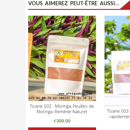
VOUS AIMEREZ PEUT-ÊTRE AUSSI…
Tisane 002 : Moringa, Feuilles de
CLIQUEZ POUR VOIR
Tisane 003 :
Moringa, Remède Naturel
ADD WISHLIST
rapidemen
ADD WIS
300.00
€