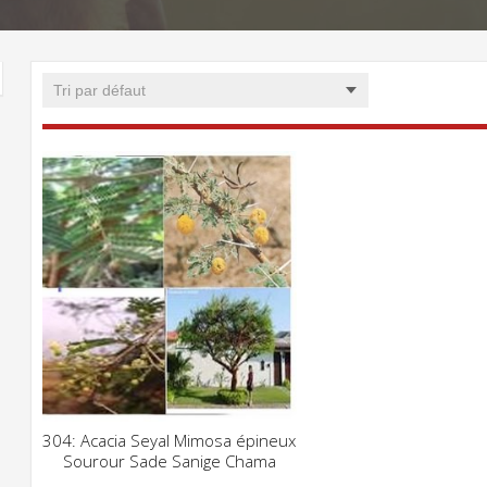
304: Acacia Seyal Mimosa épineux
CLIQUEZ POUR VOIR
Sourour Sade Sanige Chama
ADD WISHLIST