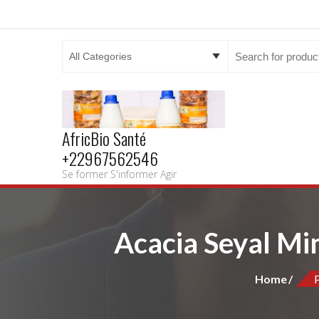
Search
for:
AfricBio Santé
+22967562546
Se former S'informer Agir
Acacia Seyal M
Home