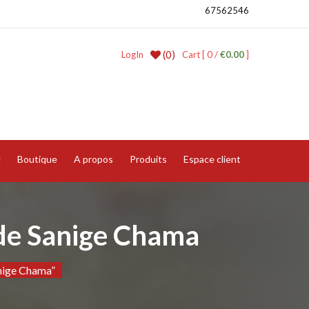
67562546
(0)
LogIn
Cart [ 0 /
€0.00
]
g
Boutique
A propos
Produits
Espace client
de Sanige Chama
anige Chama”