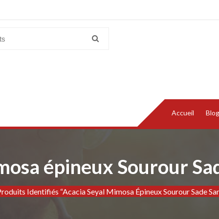
Accueil
Blo
imosa épineux Sourour Sa
Produits Identifiés “Acacia Seyal Mimosa Épineux Sourour Sade S