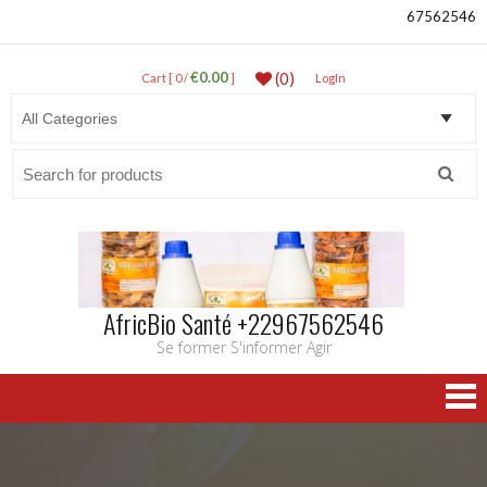
67562546
€0.00
(0)
Cart [ 0 /
]
LogIn
Search
for:
AfricBio Santé +22967562546
Se former S'informer Agir