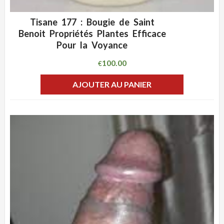
Tisane 177 : Bougie de Saint
ADD WISHLIST
CLIQUEZ POUR VOIR
Benoit Propriétés Plantes Efficace
Pour la Voyance
100.00
€
AJOUTER AU PANIER