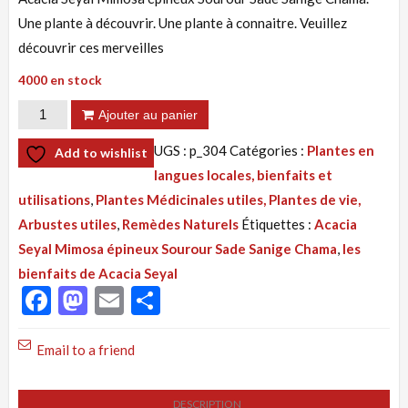
Une plante à découvrir. Une plante à connaitre. Veuillez
découvrir ces merveilles
4000 en stock
quantité
Ajouter au panier
de
UGS :
p_304
Catégories :
Plantes en
Add to wishlist
304:
langues locales, bienfaits et
Acacia
utilisations
,
Plantes Médicinales utiles, Plantes de vie,
Seyal
Arbustes utiles
,
Remèdes Naturels
Étiquettes :
Acacia
Mimosa
Seyal Mimosa épineux Sourour Sade Sanige Chama
,
les
épineux
bienfaits de Acacia Seyal
Sourour
Facebook
Mastodon
Email
Partager
Sade
Sanige
Email to a friend
Chama
DESCRIPTION