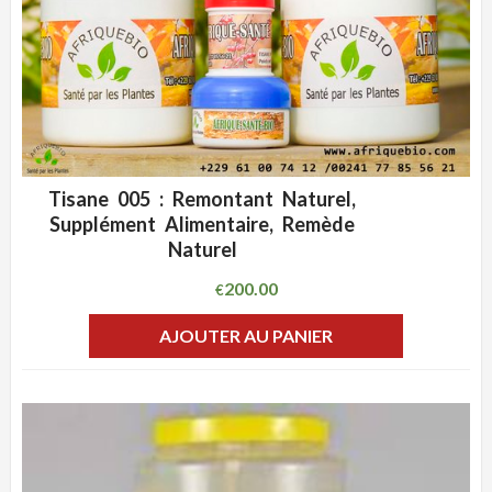
Tisane 005 : Remontant Naturel,
ADD WISHLIST
CLIQUEZ POUR VOIR
Supplément Alimentaire, Remède
Naturel
200.00
€
AJOUTER AU PANIER