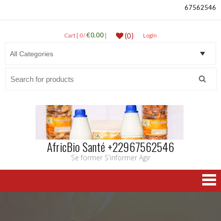
67562546
€0.00
(0)
Cart [ 0 /
]
LogIn
Search
for:
AfricBio Santé +22967562546
Se former S'informer Agir