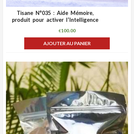
Tisane N°035 : Aide Mémoire,
ADD WISHLIST
CLIQUEZ POUR VOIR
produit pour activer l’Intelligence
100.00
€
AJOUTER AU PANIER