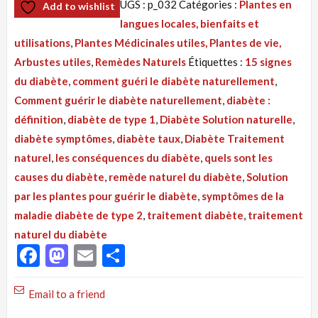
UGS :
p_032
Catégories :
Plantes en
Add to wishlist
Tisane
langues locales, bienfaits et
032
utilisations
,
Plantes Médicinales utiles, Plantes de vie,
:
Arbustes utiles
,
Remèdes Naturels
Étiquettes :
15 signes
Remède
du diabète
,
comment guéri le diabète naturellement
,
Naturel
Comment guérir le diabète naturellement
,
diabète :
du
définition
,
diabète de type 1
,
Diabète Solution naturelle
,
Diabète,
diabète symptômes
,
diabète taux
,
Diabète Traitement
Plantes
naturel
,
les conséquences du diabète
,
quels sont les
amies
causes du diabète
,
remède naturel du diabète
,
Solution
du
par les plantes pour guérir le diabète
,
symptômes de la
diabétique
maladie diabète de type 2
,
traitement diabète
,
traitement
naturel du diabète
Facebook
Mastodon
Email
Partager
Email to a friend