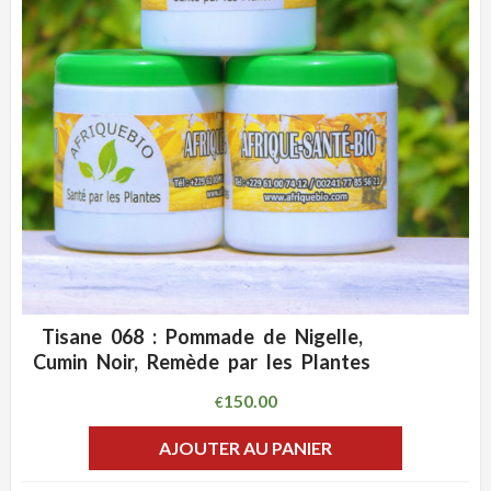
Tisane 068 : Pommade de Nigelle,
ADD WISHLIST
CLIQUEZ POUR VOIR
Cumin Noir, Remède par les Plantes
150.00
€
AJOUTER AU PANIER