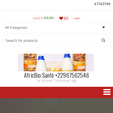
67562546
€0.00
(0)
Cart [ 0 /
]
LogIn
Search
for:
AfricBio Santé +22967562546
Se former S'informer Agir