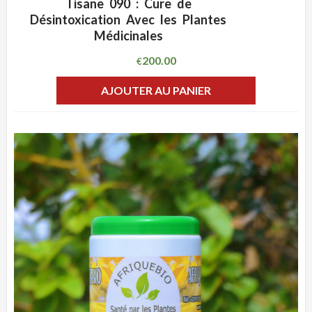
Tisane 090 : Cure de
ADD WISHLIST
CLIQUEZ POUR VOIR
Désintoxication Avec les Plantes
Médicinales
200.00
€
AJOUTER AU PANIER