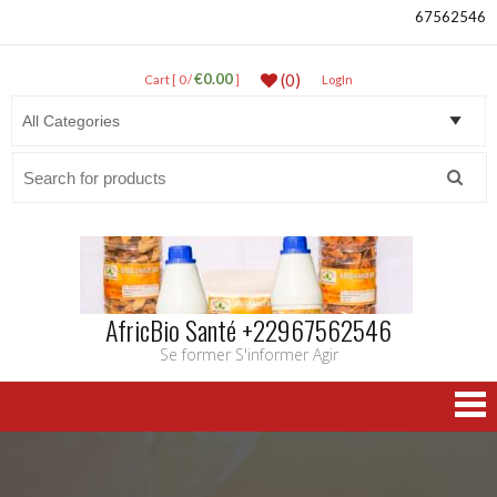
67562546
€0.00
(0)
Cart [ 0 /
]
LogIn
Search
for:
AfricBio Santé +22967562546
Se former S'informer Agir